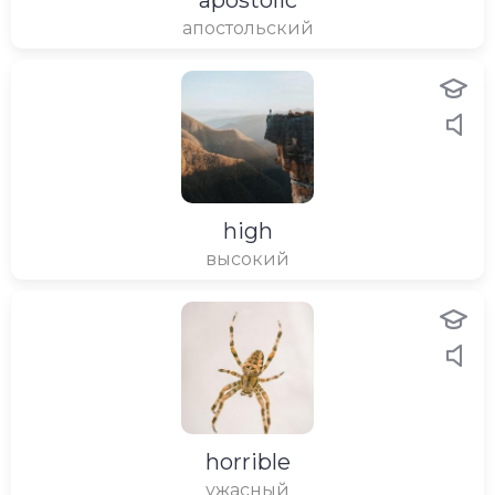
apostolic
апостольский
high
высокий
horrible
ужасный