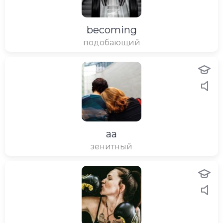
becoming
подобающий
aa
зенитный