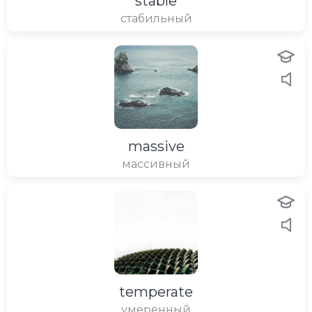
stable
стабильный
massive
массивный
temperate
умеренный