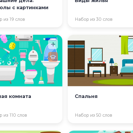
ашние дела:
Виды жилья
голы с картинками
 из 19 слов
Набор из 30 слов
ная комната
Спальня
 из 110 слов
Набор из 50 слов