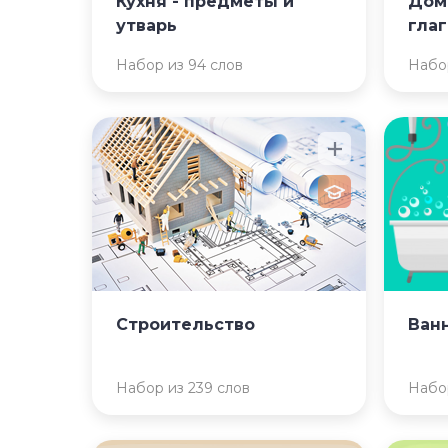
Кухня - предметы и
Дом
утварь
гла
Набор из 94 слов
Набор
Строительство
Ван
Набор из 239 слов
Набор