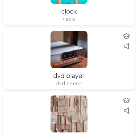
clock
часы
dvd player
dvd плеер