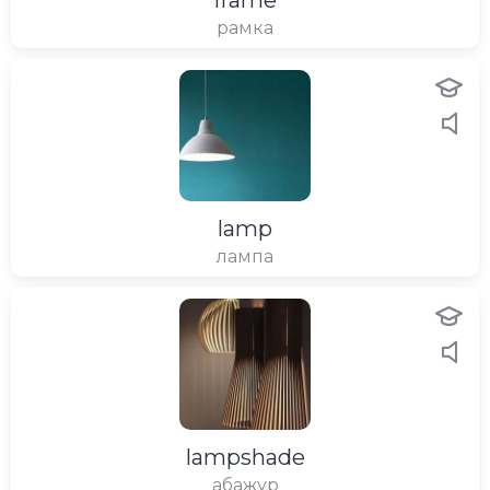
frame
рамка
lamp
лампа
lampshade
абажур