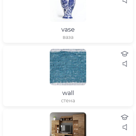
vase
ваза
wall
стена