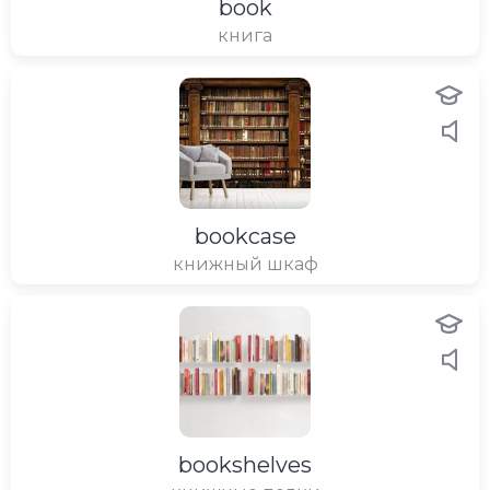
book
книга
bookcase
книжный шкаф
bookshelves