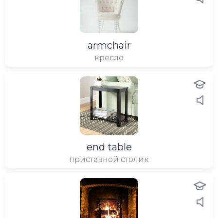
armchair
кресло
end table
приставной столик