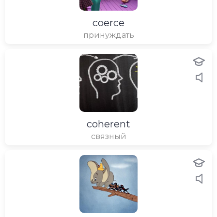
coerce
принуждать
coherent
связный