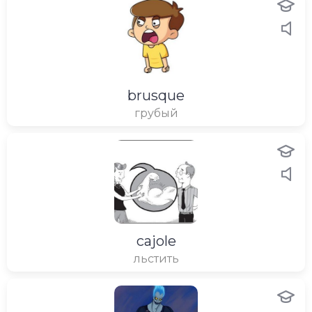
brusque
грубый
cajole
льстить