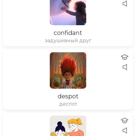
confidant
задушевный друг
despot
деспот