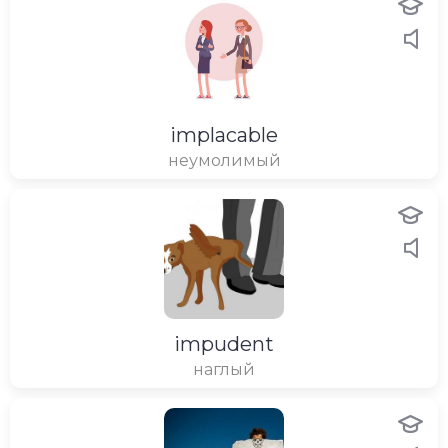
implacable
неумолимый
impudent
наглый