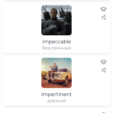
impeccable
безупречный
impertinent
дерзкий