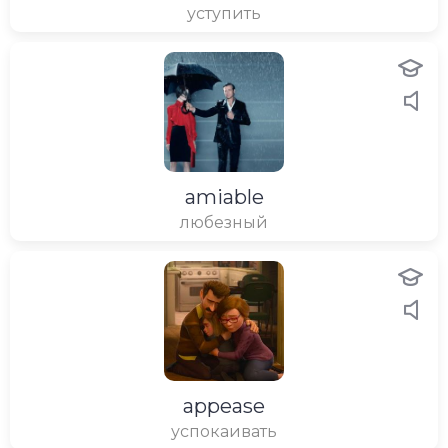
уступить
amiable
любезный
appease
успокаивать