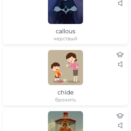
callous
черствый
chide
бронить