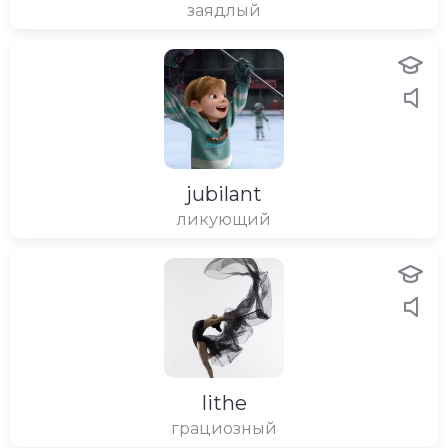
заядлый
jubilant
ликующий
lithe
грациозный