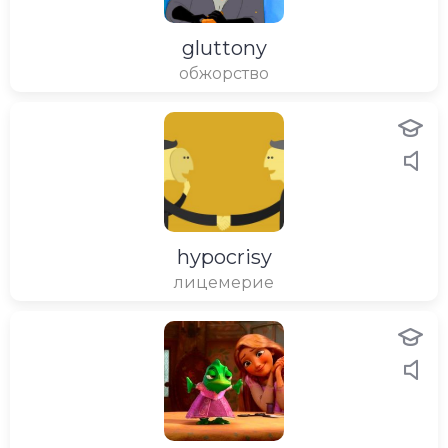
gluttony
обжорство
hypocrisy
лицемерие