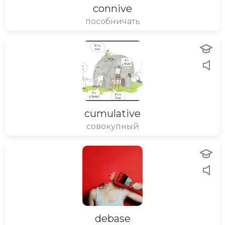
connive
пособничать
cumulative
совокупный
debase