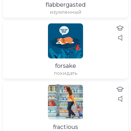
flabbergasted
изумленный
forsake
покидать
fractious