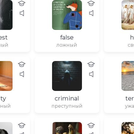
est
false
h
ный
ложный
св
lty
criminal
ter
вный
преступный
уж