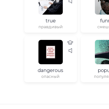
true
fun
правдивый
смеш
dangerous
popu
опасный
попул