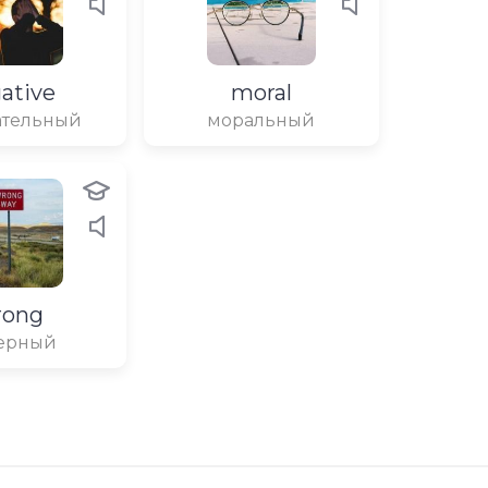
ative
moral
ательный
моральный
rong
ерный