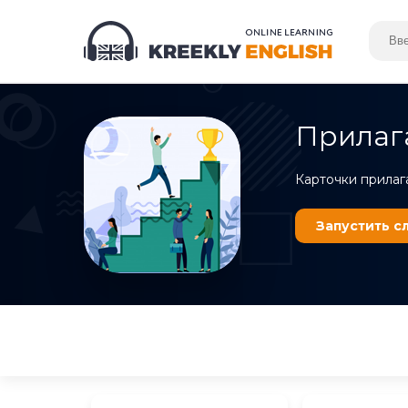
Прилага
Карточки прилаг
Запустить
с