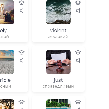
oly
violent
ятой
жестокий
rible
just
асный
справедливый