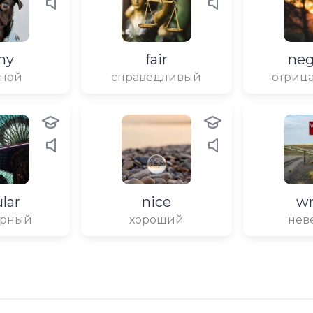
ny
fair
neg
ной
справедливый
отриц
lar
nice
w
ярный
хороший
нев