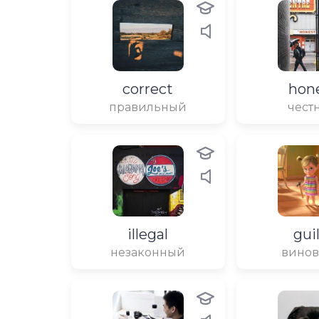
correct
hon
правильный
чест
illegal
gui
незаконный
вино