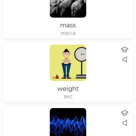
mass
масса
weight
вес