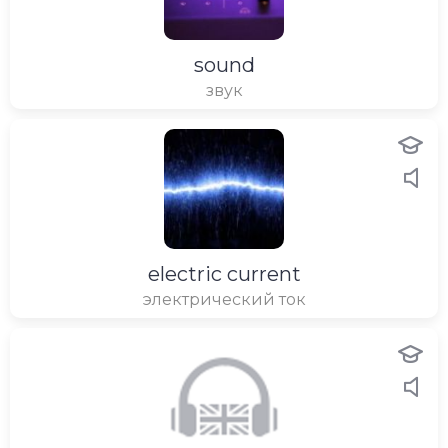
sound
звук
electric current
электрический ток