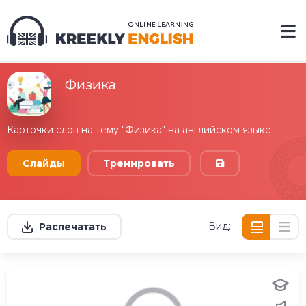
Физика
Карточки слов на тему "Физика" на английском языке
Слайды
Тренировать
Вид:
Распечатать