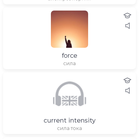
force
сила
current intensity
сила тока