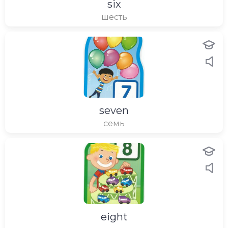
six
шесть
seven
семь
eight