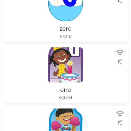
zero
ноль
one
один