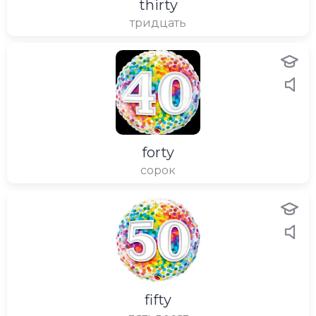
thirty
тридцать
forty
сорок
fifty