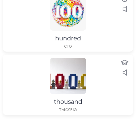
hundred
сто
thousand
тысяча