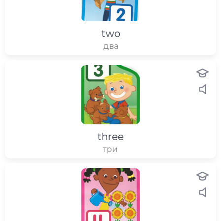
two
два
three
три