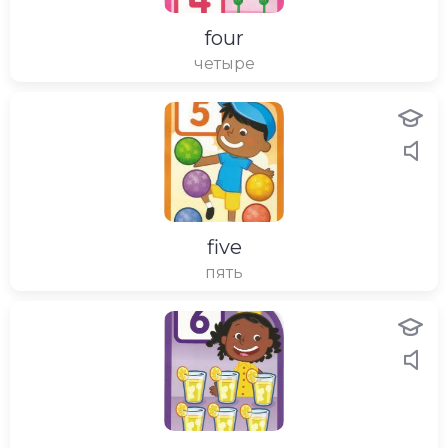
four
четыре
five
пять