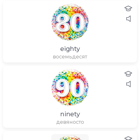
eighty
восемьдесят
ninety
девяносто