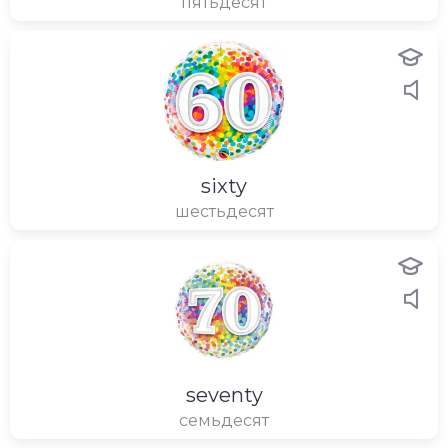
пятьдесят
sixty
шестьдесят
seventy
семьдесят