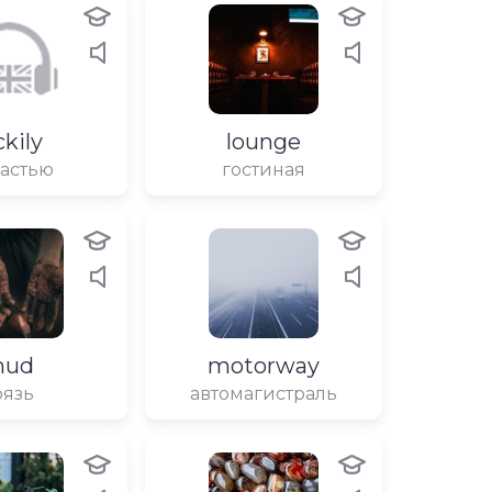
ckily
lounge
частью
гостиная
mud
motorway
рязь
автомагистраль