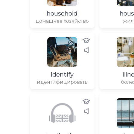
household
hous
домашнее хозяйство
жил
identify
illn
идентифицировать
боле