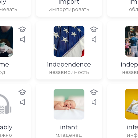
ly
import
im
мевать
импортировать
обл
ome
independence
inde
од
независимость
неза
tably
infant
inf
ежно
младенец
инф