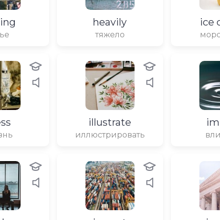
ing
heavily
ice
ье
тяжело
мор
ess
illustrate
im
знь
иллюстрировать
вл