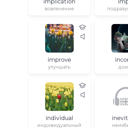
implication
imp
вовлечение
подразу
improve
inc
улучшать
дох
individual
inevi
индивидуальный
неизб