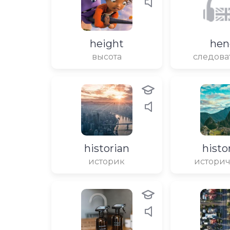
height
hen
высота
следова
historian
histo
историк
истори