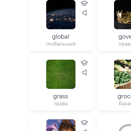
global
gov
глобальный
прав
grass
groc
трава
бака