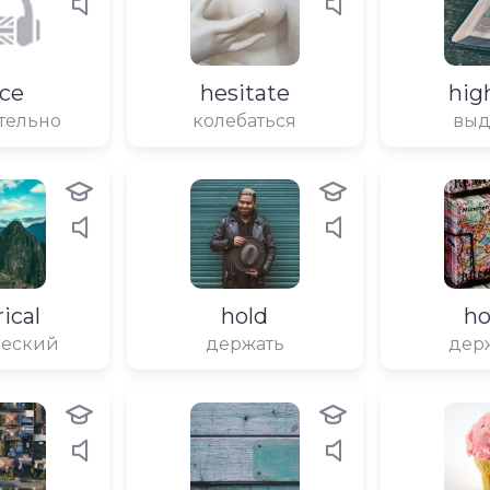
ce
hesitate
hig
тельно
колебаться
выд
rical
hold
ho
ческий
держать
дер