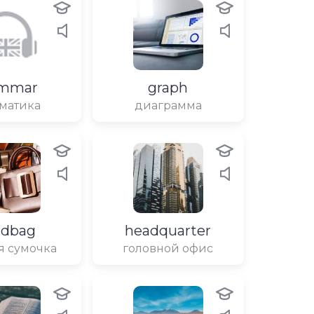
ammar
graph
матика
диаграмма
ndbag
headquarter
я сумочка
головной офис