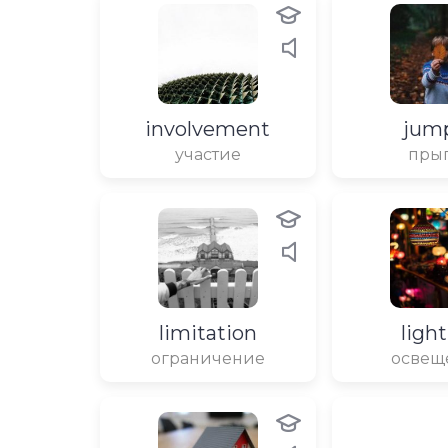
involvement
jum
участие
пры
limitation
ligh
ограничение
освещ