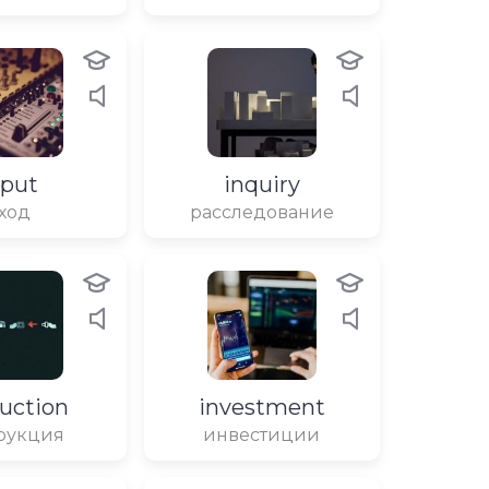
nput
inquiry
ход
расследование
ruction
investment
рукция
инвестиции