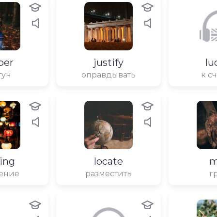
per
justify
lu
гун
оправдывать
к с
ting
locate
ение
разместить
г