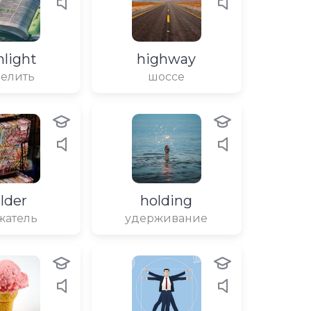
hlight
highway
елить
шоссе
lder
holding
жатель
удерживание