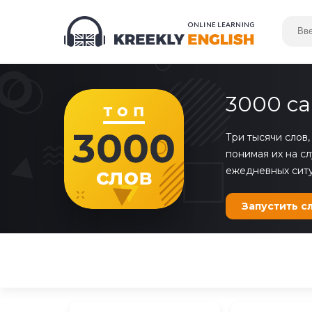
3000 са
Три тысячи слов,
понимая их на с
ежедневных ситу
Запустить
с