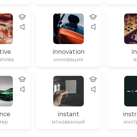
ative
innovation
i
атива
инновация
в
ance
instant
inst
мер
мгновенный
инст