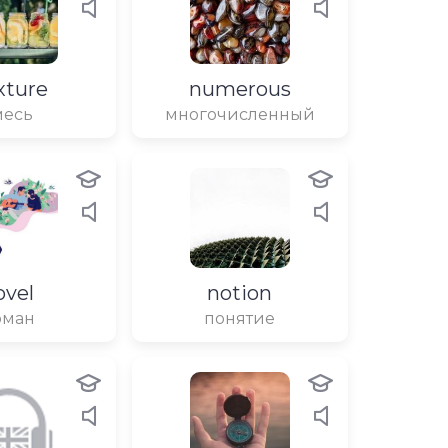
xture
numerous
месь
многочисленный
ovel
notion
оман
понятие