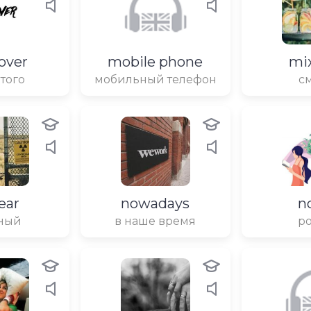
over
mobile phone
mi
 того
мобильный телефон
с
ear
nowadays
n
ный
в наше время
р