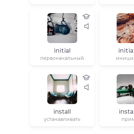
initial
initi
первоначальный
иници
install
inst
устанавливать
при