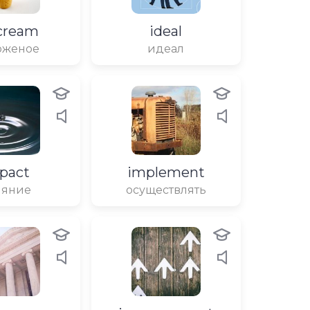
 cream
ideal
оженое
идеал
pact
implement
ияние
осуществлять