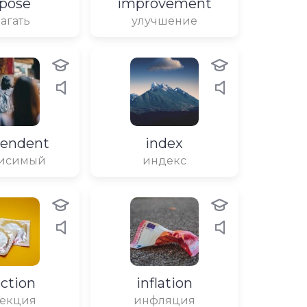
pose
improvement
агать
улучшение
pendent
index
висимый
индекс
ection
inflation
екция
инфляция