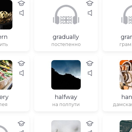
ern
gradually
gr
ить
постепенно
грам
ery
halfway
ha
лея
на полпути
дамска